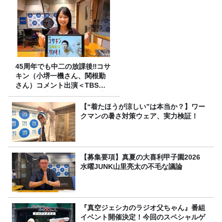
45周年でも中二の放課後‼コサ
キン（小堺一機さん、関根勤
さん）コメント出演＜TBSラ
ジオ番組審議会からのご報告
＞
【“着たほうが涼しい”は本当か？】ワー
クマンの暑さ対策ウェア、実力検証！
【募集要項】真夏の大喜利甲子園2026
水曜JUNK山里亮太の不毛な議論
『真空ジェシカのラジオ父ちゃん』番組
イベント開催決定！今回のスペシャルゲ