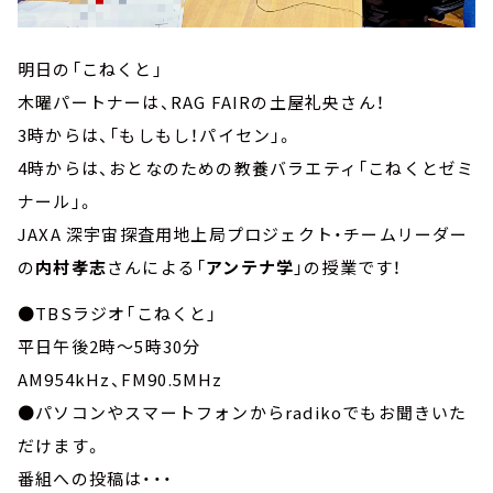
明日の「こねくと」
木曜パートナーは、RAG FAIRの土屋礼央さん！
3時からは、「もしもし！パイセン」。
4時からは、おとなのための教養バラエティ「こねくとゼミ
ナール」。
JAXA 深宇宙探査用地上局プロジェクト・チームリーダー
の
内村孝志
さんによる「
アンテナ学
」の授業です！
●TBSラジオ「こねくと」
平日午後2時～5時30分
AM954kHz、FM90.5MHz
●パソコンやスマートフォンからradikoでもお聞きいた
だけます。
番組への投稿は・・・