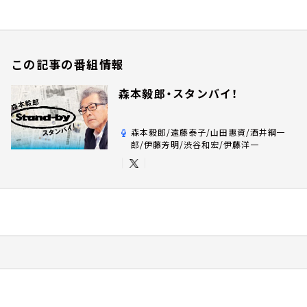
この記事の番組情報
森本毅郎・スタンバイ！
森本毅郎/遠藤泰子/山田惠資/酒井綱一
郎/伊藤芳明/渋谷和宏/伊藤洋一