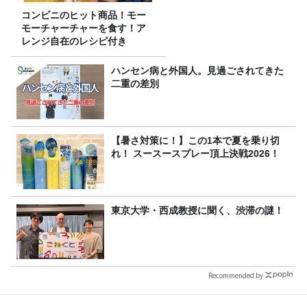
コンビニのヒット商品！モー
モーチャーチャーを食す！ア
レンジ自在のレシピ付き
ハンセン病と外国人。見過ごされてきた
二重の差別
【暑さ対策に！】この1本で夏を乗り切
れ！ スースースプレー頂上決戦2026！
東京大学・西成教授に聞く、渋滞の謎！
Recommended by