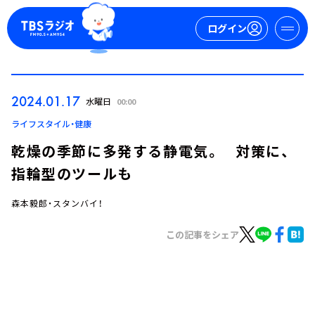
ログイン
マイページ
2024.01.17
水曜日
00:00
新規会員登録
ログイン
ライフスタイル・健康
乾燥の季節に多発する静電気。 対策に、
指輪型のツールも
森本毅郎・スタンバイ！
この記事をシェア
今日の番組表
週間番組表
トピックス
TBS Podcast