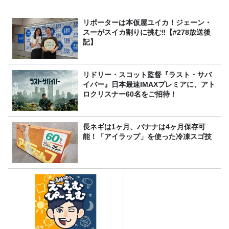
リポーターは本仮屋ユイカ！ジェーン・
スーがスイカ割りに挑む‼【#278放送後
記】
リドリー・スコット監督『ラスト・サバ
イバー』日本最速IMAXプレミアに、アト
ロクリスナー60名をご招待！
長ネギは1ヶ月、バナナは4ヶ月保存可
能！「アイラップ」を使った冷凍スゴ技