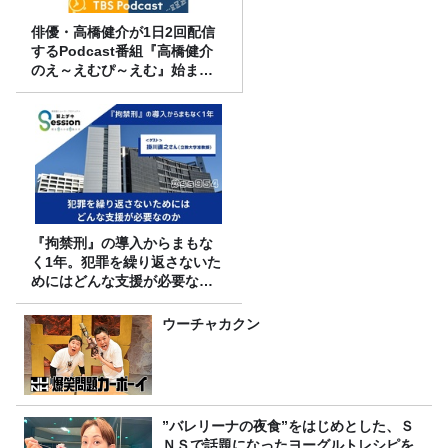
俳優・高橋健介が1日2回配信
するPodcast番組『高橋健介
のえ～えむぴ～えむ』始まり
ます
『拘禁刑』の導入からまもな
く1年。犯罪を繰り返さないた
めにはどんな支援が必要なの
か
ウーチャカクン
”バレリーナの夜食”をはじめとした、Ｓ
ＮＳで話題になったヨーグルトレシピを