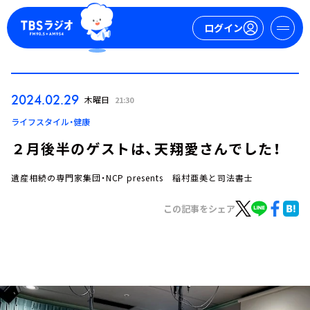
ログイン
マイページ
2024.02.29
木曜日
21:30
新規会員登録
ログイン
ライフスタイル・健康
２月後半のゲストは、天翔愛さんでした！
遺産相続の専門家集団・NCP presents 稲村亜美と司法書士
この記事をシェア
今日の番組表
週間番組表
トピックス
TBS Podcast