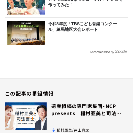
作ってみた！
令和8年度「TBSこども音楽コンクー
ル」練馬地区大会レポート
Recommended by
この記事の番組情報
遺産相続の専門家集団・NCP
presents 稲村亜美と司法書
士
稲村亜美/井上真之