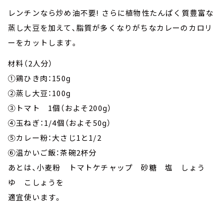
レンチンなら炒め油不要! さらに植物性たんぱく質豊富な
蒸し大豆を加えて、脂質が多くなりがちなカレーのカロリ
ーをカットします。
材料（2人分）
①鶏ひき肉：150ɡ
②蒸し大豆：100ɡ
③トマト 1個（およそ200ɡ）
④玉ねぎ：1/4個（およそ50ɡ）
⑤カレー粉：大さじ1と1/2
⑥温かいご飯：茶碗2杯分
あとは、小麦粉 トマトケチャップ 砂糖 塩 しょう
ゆ こしょうを
適宜使います。