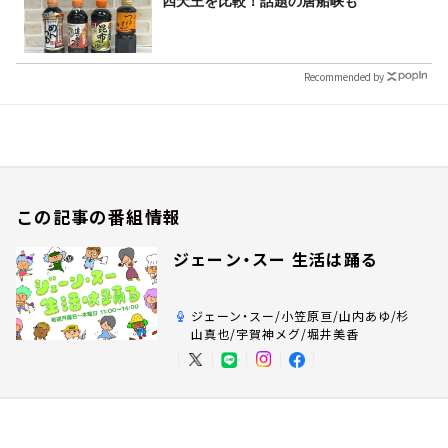
四天王を比較！話題の唐船峡も
Recommended by
この記事の番組情報
ジェーン・スー 生活は踊る
ジェーン・スー/小笠原亘/山内あゆ/杉
山真也/宇賀神メグ/堀井美香