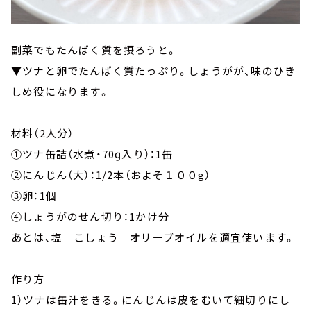
副菜でもたんぱく質を摂ろうと。
▼ツナと卵でたんぱく質たっぷり。しょうがが、味のひき
しめ役になります。
材料（2人分）
①ツナ缶詰（水煮・70ɡ入り）：1缶
②にんじん（大）：1/2本（およそ１００g）
③卵：1個
④しょうがのせん切り：1かけ分
あとは、塩 こしょう オリーブオイルを適宜使います。
作り方
1）ツナは缶汁をきる。にんじんは皮をむいて細切りにし