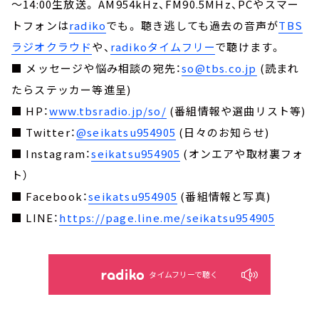
～14:00生放送。 AM954kHz、FM90.5MHz、PCやスマー
トフォンは
radiko
でも。 聴き逃しても過去の音声が
TBS
ラジオクラウド
や、
radikoタイムフリー
で聴けます。
■ メッセージや悩み相談の宛先：
so@tbs.co.jp
(読まれ
たらステッカー等進呈)
■ HP：
www.tbsradio.jp/so/
(番組情報や選曲リスト等)
■ Twitter：
@seikatsu954905
(日々のお知らせ)
■ Instagram：
seikatsu954905
(オンエアや取材裏フォ
ト）
■ Facebook：
seikatsu954905
(番組情報と写真)
■ LINE：
https://page.line.me/seikatsu954905
タイムフリーで聴く