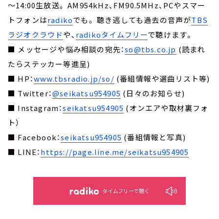
～14:00生放送。 AM954kHz、FM90.5MHz、PCやスマー
トフォンは
radiko
でも。 聴き逃しても過去の音声が
TBS
ラジオクラウド
や、
radikoタイムフリー
で聴けます。
■ メッセージや悩み相談の宛先：
so@tbs.co.jp
(読まれ
たらステッカー等進呈)
■ HP：
www.tbsradio.jp/so/
(番組情報や選曲リスト等)
■ Twitter：
@seikatsu954905
(日々のお知らせ)
■ Instagram：
seikatsu954905
(オンエアや取材裏フォ
ト）
■ Facebook：
seikatsu954905
(番組情報と写真)
■ LINE：
https://page.line.me/seikatsu954905
タイムフリーで聴く