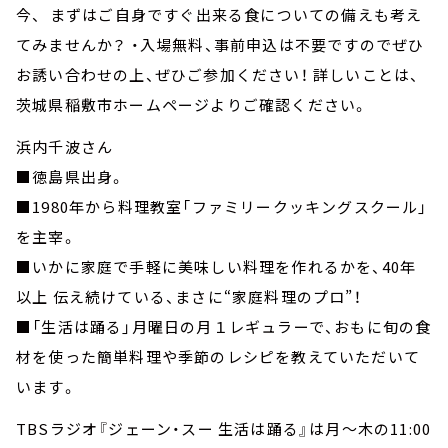
今、 まずはご自身ですぐ出来る食についての備えも考え
てみませんか？ ・入場無料、事前申込は不要ですのでぜひ
お誘い合わせの上、ぜひご参加ください！ 詳しいことは、
茨城県稲敷市ホームページよりご確認ください。
浜内千波さん
■徳島県出身。
■1980年から料理教室「ファミリークッキングスクール」
を主宰。
■いかに家庭で手軽に美味しい料理を作れるかを、40年
以上 伝え続けている、まさに“家庭料理のプロ”！
■「生活は踊る」月曜日の月１レギュラーで、おもに旬の食
材を使った簡単料理や季節のレシピを教えていただいて
います。
TBSラジオ『ジェーン・スー 生活は踊る』は月～木の11:00