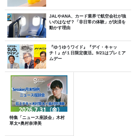
JALやANA、カード業界で航空会社が強
いのはなぜ？「非日常の体験」が決済を
動かす理由
『ゆうゆうワイド』『デイ・キャッ
チ！』が１日限定復活。9/21はプレミア
ムデー
特集「ニュース座談会」木村
草太×奥村奈津美