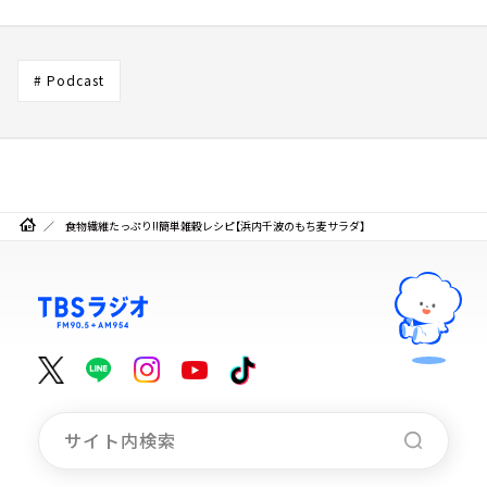
# Podcast
食物繊維たっぷり!!簡単雑穀レシピ【浜内千波のもち麦サラダ】