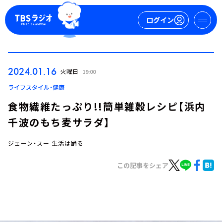
ログイン
マイページ
2024.01.16
火曜日
19:00
新規会員登録
ログイン
ライフスタイル・健康
食物繊維たっぷり!!簡単雑穀レシピ【浜内
千波のもち麦サラダ】
ジェーン・スー 生活は踊る
この記事をシェア
今日の番組表
週間番組表
トピックス
TBS Podcast