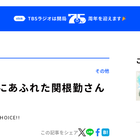
クス
イベント・グッ
ズ
st
YouTube
せ
会社情報
その他
にあふれた関根勤さん
OICE!!
この記事をシェア