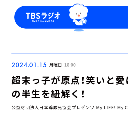
今日の番組表
トピッ
週間番組表
TBS
Podca
お知ら
2024.01.15
月曜日
18:00
超末っ子が原点！笑いと愛
の半生を紐解く！
公益財団法人日本尊厳死協会プレゼンツ My LIFE! My CH