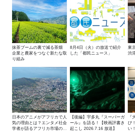
抹茶ブームの裏で減る茶畑
8月4日（火）の放送で紹介
東
企業と農家をつなぐ新たな取
した「都民ニュース」
渋
り組み
日本のアニメがアフリカで人
【後編】宇多丸『スーパーガ
『
気の理由とは？エンタメ社会
ール』を語る！【映画評書き
び
学者が語るアフリカ市場のリ
起こし 2026.7.16 放送】
い
アル