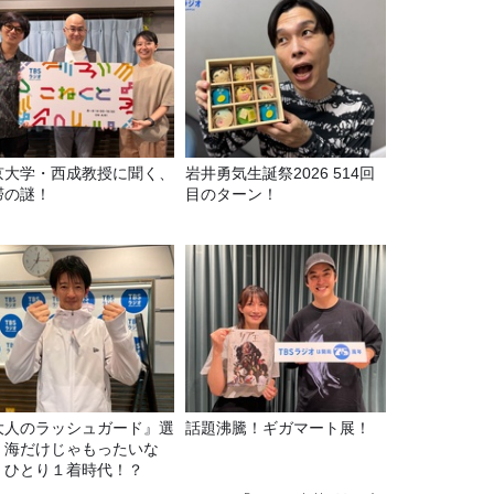
京大学・西成教授に聞く、
岩井勇気生誕祭2026 514回
滞の謎！
目のターン！
大人のラッシュガード』選
話題沸騰！ギガマート展！
！海だけじゃもったいな
！ひとり１着時代！？