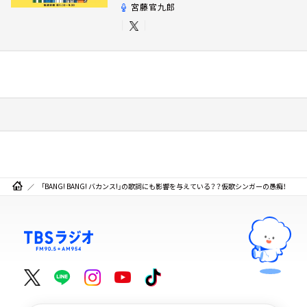
宮藤官九郎
「BANG! BANG! バカンス!」の歌詞にも影響を与えている？？仮歌シンガーの愚痴！