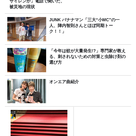
サイレンが」電話で聞いた、
被災地の現状
JUNK バナナマン「三大“小MC”の一
人、陣内智則さんとほぼ同期トー
ク！！」
「今年は蚊が大量発生!?」専門家が教え
る、刺されないための対策と虫除け剤の
選び方
オンエア曲紹介