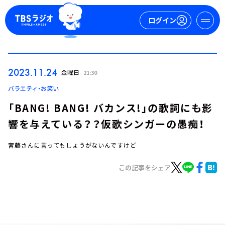
ログイン
マイページ
2023.11.24
金曜日
21:30
新規会員登録
ログイン
バラエティ・お笑い
「BANG! BANG! バカンス!」の歌詞にも影
響を与えている？？仮歌シンガーの愚痴！
宮藤さんに言ってもしょうがないんですけど
この記事をシェア
今日の番組表
週間番組表
トピックス
TBS Podcast