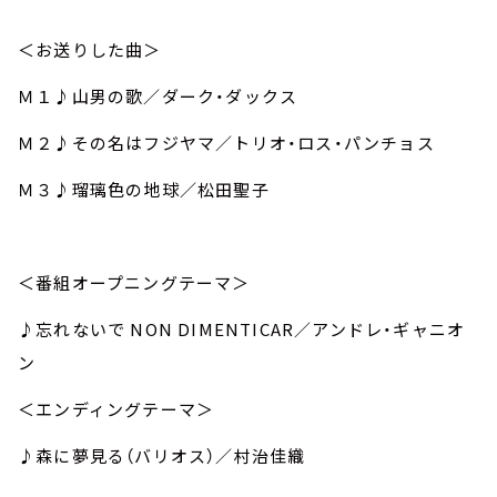
＜お送りした曲＞
Ｍ１♪山男の歌／ダーク・ダックス
Ｍ２♪その名はフジヤマ／トリオ・ロス・パンチョス
Ｍ３♪瑠璃色の地球／松田聖子
＜番組オープニングテーマ＞
♪忘れないで NON DIMENTICAR／アンドレ・ギャニオ
ン
＜エンディングテーマ＞
♪森に夢見る（バリオス）／村治佳織