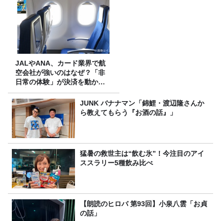
JALやANA、カード業界で航
空会社が強いのはなぜ？「非
日常の体験」が決済を動かす
理由
JUNK バナナマン「錦鯉・渡辺隆さんか
ら教えてもらう『お酒の話』」
猛暑の救世主は“飲む氷”！今注目のアイ
ススラリー5種飲み比べ
【朗読のヒロバ 第93回】小泉八雲「お貞
の話」