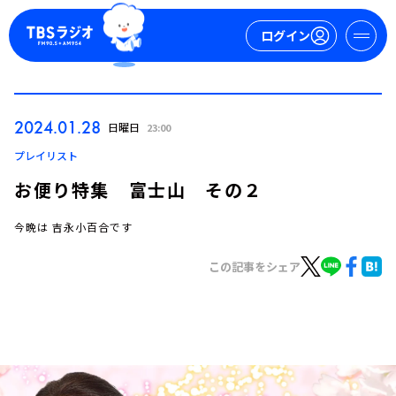
ログイン
マイページ
2024.01.28
日曜日
23:00
新規会員登録
ログイン
プレイリスト
お便り特集 富士山 その２
今晩は 吉永小百合です
この記事をシェア
今日の番組表
週間番組表
トピックス
TBS Podcast