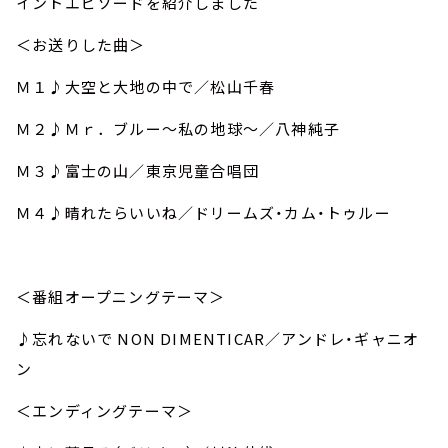
イントエピソードを紹介しました
＜お送りした曲＞
Ｍ１♪大空と大地の中で／松山千春
Ｍ２♪Ｍｒ．ブルー～私の地球～／八神純子
Ｍ３♪富士の山／東京児童合唱団
Ｍ４♪晴れたらいいね／ドリームズ・カム・トゥルー
＜番組オープニングテーマ＞
♪忘れないで NON DIMENTICAR／アンドレ・ギャニオ
ン
＜エンディングテーマ＞