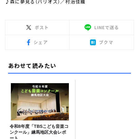
♪森に夢見る（バリオス）／村治佳織
ポスト
LINEで送る
シェア
ブクマ
あわせて読みたい
令和8年度「TBSこども音楽コ
ンクール」練馬地区大会レポ
ート