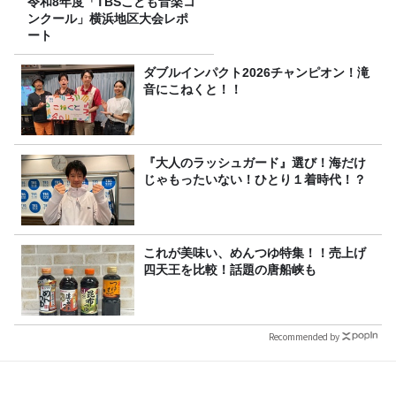
令和8年度「TBSこども音楽コ
ンクール」横浜地区大会レポ
ート
ダブルインパクト2026チャンピオン！滝
音にこねくと！！
『大人のラッシュガード』選び！海だけ
じゃもったいない！ひとり１着時代！？
これが美味い、めんつゆ特集！！売上げ
四天王を比較！話題の唐船峡も
Recommended by