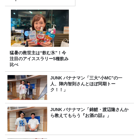
猛暑の救世主は“飲む氷”！今
注目のアイススラリー5種飲み
比べ
JUNK バナナマン「三大“小MC”の一
人、陣内智則さんとほぼ同期トー
ク！！」
JUNK バナナマン「錦鯉・渡辺隆さんか
ら教えてもらう『お酒の話』」