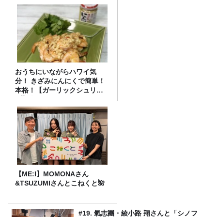
おうちにいながらハワイ気
分！ きざみにんにくで簡単！
本格！【ガーリックシュリン
プ】 桃屋のかんたんレシピ
【ME:I】MOMONAさん
&TSUZUMIさんとこねくと🌺
#19. 氣志團・綾小路 翔さんと「シノフ