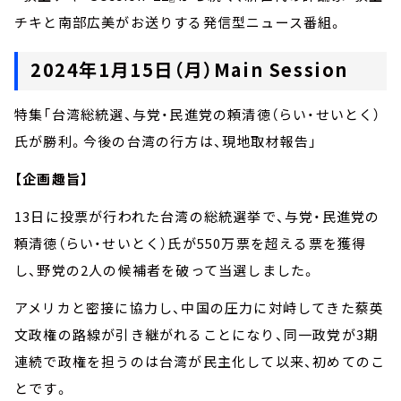
チキと南部広美がお送りする発信型ニュース番組。
2024年1月15日（月）Main Session
特集「台湾総統選、与党・民進党の頼清徳（らい・せいとく）
氏が勝利。今後の台湾の行方は、現地取材報告」
【企画趣旨】
13日に投票が行われた台湾の総統選挙で、与党・民進党の
頼清徳（らい・せいとく）氏が550万票を超える票を獲得
し、野党の2人の候補者を破って当選しました。
アメリカと密接に協力し、中国の圧力に対峙してきた蔡英
文政権の路線が引き継がれることになり、同一政党が3期
連続で政権を担うのは台湾が民主化して以来、初めてのこ
とです。