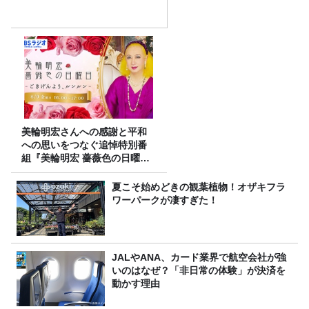
美輪明宏さんへの感謝と平和
への思いをつなぐ追悼特別番
組『美輪明宏 薔薇色の日曜日
～ごきげんよう、ルンルン
～』8/9（日）16時放送
夏こそ始めどきの観葉植物！オザキフラ
ワーパークが凄すぎた！
JALやANA、カード業界で航空会社が強
いのはなぜ？「非日常の体験」が決済を
動かす理由