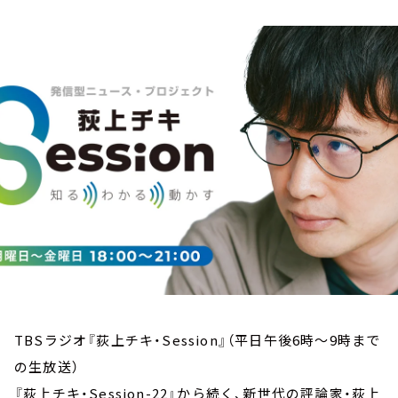
お知らせ
イベント・グッズ
YouTube
会社情報
TBSラジオ『荻上チキ・Session』（平日午後6時～9時まで
の生放送）
『荻上チキ・Session-22』から続く、新世代の評論家・荻上