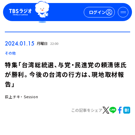
ログイン
マイページ
2024.01.15
月曜日
22:00
新規会員登録
ログイン
その他
特集「台湾総統選、与党・民進党の頼清徳氏
が勝利。今後の台湾の行方は、現地取材報
告」
荻上チキ・ Session
今日の番組表
この記事をシェア
週間番組表
トピックス
TBS Podcast