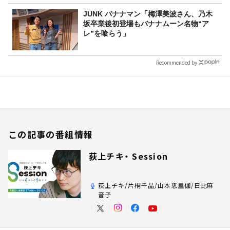
JUNK バナナマン「梅澤美波さん、乃木
坂卒業後初登場もバナナムーン名物“ア
レ”を喰らう」
Recommended by
この記事の番組情報
荻上チキ・ Session
荻上チキ/片桐千晶/山本恵里伽/日比麻
音子