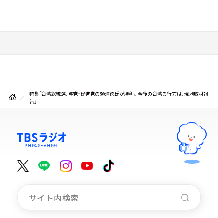
特集「台湾総統選、与党・民進党の頼清徳氏が勝利。今後の台湾の行方は、現地取材報
告」