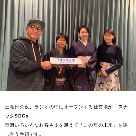
お知らせ
イベント・グッズ
YouTube
会社情報
土曜日の夜、ラジオの中にオープンする社交場が「
スナ
ックSDGs
」。
毎週いろいろなお客さまを迎えて「この星の未来」を話
し合う番組です。