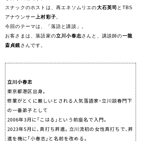
スナックのホストは、再エネソムリエの
大石英司
とTBS
アナウンサー
上村彩子
。
今回のテーマは、「落語と講談」。
お客さまは、落語家の
立川小春志
さんと、講談師の
一龍
斎貞鏡
さんです。
立川小春志
東京都港区出身。
修業がとくに厳しいとされる人気落語家・立川談春門下
の一番弟子として
2006年3月に「こはる」という前座名で入門。
2023年5月に、真打ち昇進。立川流初の女性真打ちで、昇
進を機に「小春志」と名前を改める。