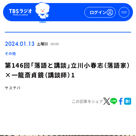
ログイン
マイページ
2024.01.13
土曜日
00:00
新規会員登録
ログイン
その他
第146回「落語と講談」立川小春志（落語家）
×一龍斎貞鏡（講談師）1
サステバ
この記事をシェア
今日の番組表
週間番組表
トピックス
TBS Podcast