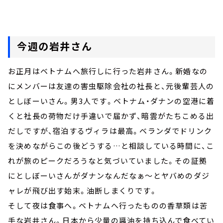
今週の岩井さん
お正月はベトナムへ旅行しに行った岩井さん。新婚なの
にメンバーは友達の害虫駆除会社の社長と、元後輩芸人の
としぼーいさん。男3人です。ベトナム・ダナンの空港に着
くと社長の荷物だけ手違いで届かず、暗雲がたちこめる出
だしですが、宿泊するヴィラは最高。ベランダでドリンク
を決めながらこの後どうする…と相談している時間に、こ
れが旅のピークだろうなと気づいていました。その証拠
にとしぼーいさんがダナンなんだなぁ～とヤバめのダジ
ャレが飛び出す始末。油断しまくりです。
そして夜は食事へ。ベトナムへ行ったものの香草類は苦
手な岩井さん。日本から少量の醤油を持ち込んで食べてい