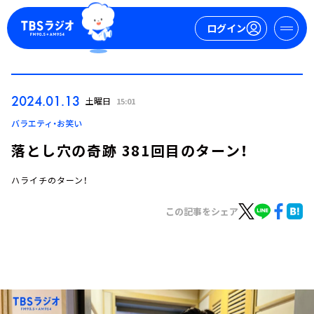
ログイン
マイページ
2024.01.13
土曜日
15:01
新規会員登録
ログイン
バラエティ・お笑い
落とし穴の奇跡 381回目のターン！
ハライチのターン！
この記事をシェア
今日の番組表
週間番組表
トピックス
TBS Podcast