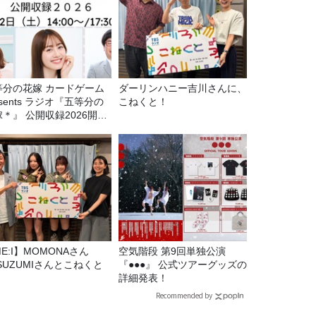
等分の花嫁 カードゲーム
ダーリンハニー吉川さんに、
esents ラジオ『五等分の
こねくと！
＊』 公開収録2026開催
定！
E:I】MOMONAさん
空気階段 第9回単独公演
SUZUMIさんとこねくと
『●●●』 公式ツアーグッズの
詳細発表！
Recommended by