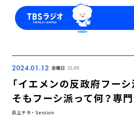
今日の番組表
トピッ
週間番組表
TBS
Podca
お知ら
2024.01.12
金曜日
21:00
「イエメンの反政府フーシ
そもフーシ派って何？専門
荻上チキ・ Session