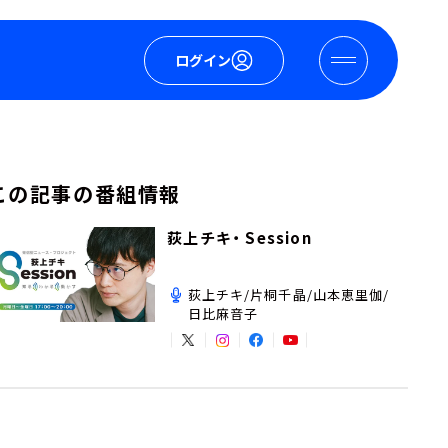
ログイン
この記事の番組情報
荻上チキ・ Session
荻上チキ/片桐千晶/山本恵里伽/
日比麻音子