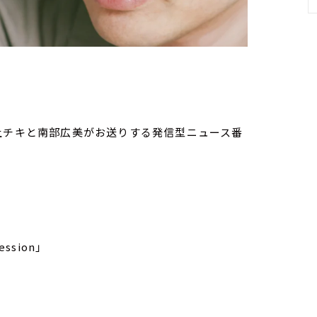
）
家・荻上チキと南部広美がお送りする発信型ニュース番
ssion」