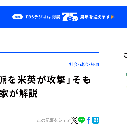
クス
イベント・グッ
ズ
st
YouTube
せ
会社情報
社会・政治・経済
派を米英が攻撃」そも
家が解説
この記事をシェア