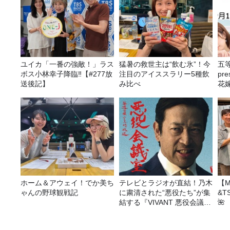
ユイカ「一番の強敵！」ラス
猛暑の救世主は“飲む氷”！今
五
ボス小林幸子降臨‼【#277放
注目のアイススラリー5種飲
pr
送後記】
み比べ
花嫁
決
ホーム＆アウェイ！でか美ち
テレビとラジオが直結！乃木
【M
ゃんの野球観戦記
に粛清された“悪役たち”が集
&T
結する『VIVANT 悪役会議
🌺
室』7/26(日)23時スタート！