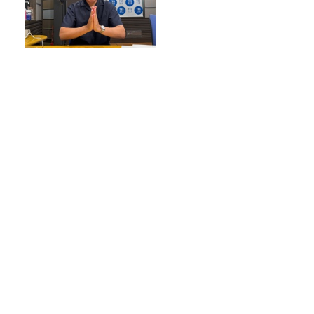
【募集要項】真夏の大喜利甲
子園2026 水曜JUNK山里亮太
の不毛な議論
美輪明宏さんへの感謝と平和への思いを
つなぐ追悼特別番組『美輪明宏 薔薇色の
日曜日～ごきげんよう、ルンルン～』
8/9（日）16時放送
猛暑の救世主は“飲む氷”！今注目のアイ
ススラリー5種飲み比べ
腸と肝臓の関係