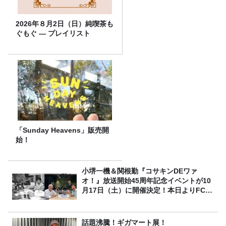
2026年８月2日（日）純喫茶も
ぐもぐ ― プレイリスト
「Sunday Heavens」販売開
始！
小堺一機＆関根勤『コサキンDEワァ
オ！』放送開始45周年記念イベントが10
月17日（土）に開催決定！本日よりFC先
行受付スタート！
話題沸騰！ギガマート展！