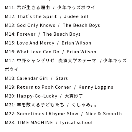
M11: 君が生きる理由 / 少年キッズボウイ
M12: ‎That's the Spirit / Judee Sill
M13: God Only Knows / The Beach Boys
M14: Forever / The Beach Boys
M15: Love And Mercy / Brian Wilson
M16: What Love Can Do / Brian Wilson
M17: 中野シャンゼリゼ -麦酒大学のテーマ- / 少年キッズ
ボウイ
M18: Calendar Girl / Stars
M19: Return to Pooh Corner / Kenny Loggins
M20: Happy-Go-Lucky / 大貫妙子
M21: 羊を数える子どもたち / くしゃみ。。
M22: Sometimes I Rhyme Slow / Nice & Smooth
M23: TIME MACHINE / lyrical school