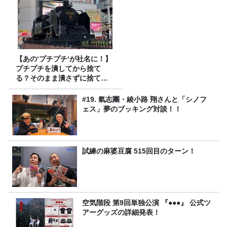
【あの‘プチプチ‘が社名に！】
プチプチを潰してから捨て
る？そのまま潰さずに捨て
る？
#19. 氣志團・綾小路 翔さんと「シノフ
ェス」夢のブッキング対談！！
試練の麻婆豆腐 515回目のターン！
空気階段 第9回単独公演 『●●●』 公式ツ
アーグッズの詳細発表！