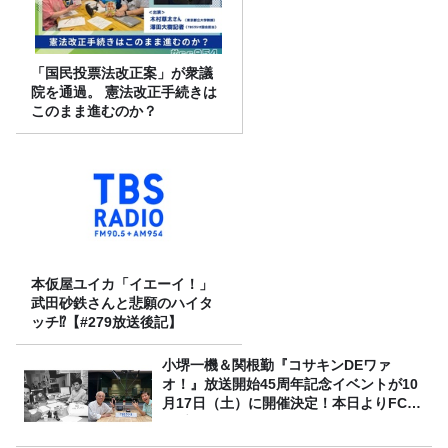
「国民投票法改正案」が衆議
院を通過。 憲法改正手続きは
このまま進むのか？
本仮屋ユイカ「イエーイ！」
武田砂鉄さんと悲願のハイタ
ッチ⁉【#279放送後記】
小堺一機＆関根勤『コサキンDEワァ
オ！』放送開始45周年記念イベントが10
月17日（土）に開催決定！本日よりFC先
行受付スタート！