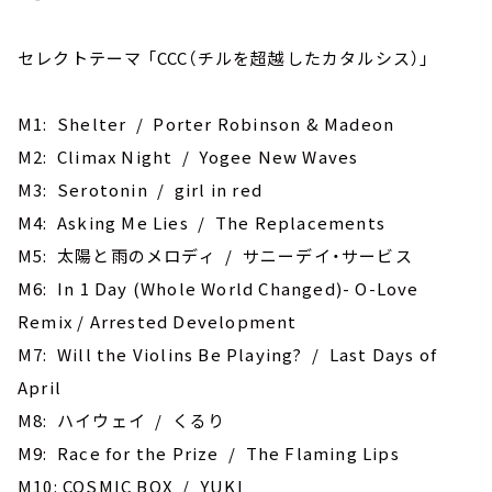
セレクトテーマ 「CCC（チルを超越したカタルシス）」
M1: Shelter / Porter Robinson & Madeon
M2: Climax Night / Yogee New Waves
M3: Serotonin / girl in red
M4: Asking Me Lies / The Replacements
M5: 太陽と雨のメロディ / サニーデイ・サービス
M6: In 1 Day (Whole World Changed)- O-Love
Remix / Arrested Development
M7: Will the Violins Be Playing? / Last Days of
April
M8: ハイウェイ / くるり
M9: Race for the Prize / The Flaming Lips
M10: COSMIC BOX / YUKI