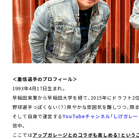
＜重信選手のプロフィール＞
1993年4月17日生まれ。
早稲田実業から早稲田大学を経て、2015年にドラフト2
野球選手っぽくない（？）爽やかな雰囲気を醸しつつ、類
そして自身で運営する
YouTubeチャンネル「しげガレー
信中。
ここでは
アップガレージとのコラボも楽しめる！という