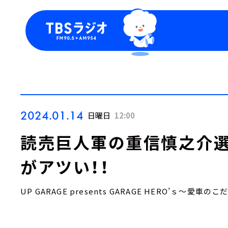
今日の番組表
トピッ
週間番組表
TBS
Podca
お知ら
2024.01.14
日曜日
12:00
読売巨人軍の重信慎之介選
がアツい！！
UP GARAGE presents GARAGE HERO’ｓ～愛車の