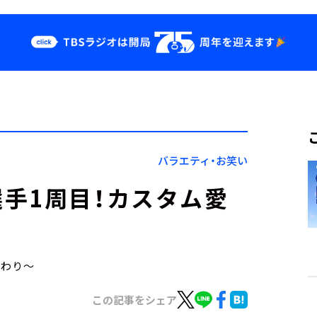
クス
イベント・グッ
ズ
st
YouTube
せ
会社情報
バラエティ・お笑い
手1周目！カスタム愛
こだわり～
この記事をシェア