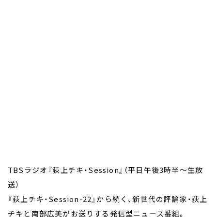
お知らせ
イベント・グッズ
YouTube
会社情報
TBSラジオ『荻上チキ・Session』（平日午後3時半～生放
送）
『荻上チキ・Session-22』から続く、新世代の評論家・荻上
チキと南部広美がお送りする発信型ニュース番組。