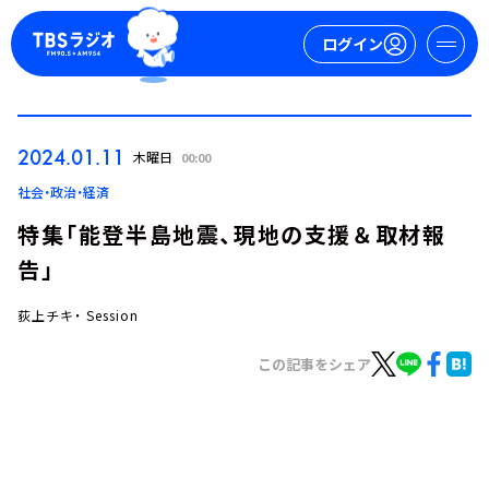
ログイン
マイページ
2024.01.11
木曜日
00:00
新規会員登録
ログイン
社会・政治・経済
特集「能登半島地震、現地の支援＆取材報
告」
荻上チキ・ Session
この記事をシェア
今日の番組表
週間番組表
トピックス
TBS Podcast