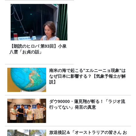
【朗読のヒロバ 第93回】小泉
八雲「お貞の話」
南米の海で起こる”エルニーニョ現象”は
なぜ日本に影響する？【気象予報士が解
説】
ダウ90000・蓮見翔が斬る！「ラジオ流
行ってない」発言の真意
放送後記＆「オーストラリアの皆さん お