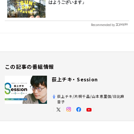
はようございます」
Recommended by
この記事の番組情報
荻上チキ・ Session
荻上チキ/片桐千晶/山本恵里伽/日比麻
音子