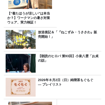
【“着たほうが涼しい”は本当
か？】ワークマンの暑さ対策
ウェア、実力検証！
放送後記＆「『ねこずみ・うささわ』販
売開始！」
【朗読のヒロバ 第93回】小泉八雲「お貞
の話」
2026年８月2日（日）純喫茶もぐもぐ
― プレイリスト