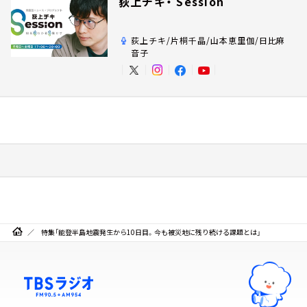
荻上チキ・ Session
荻上チキ/片桐千晶/山本恵里伽/日比麻
音子
特集「能登半島地震発生から10日目。今も被災地に残り続ける課題とは」