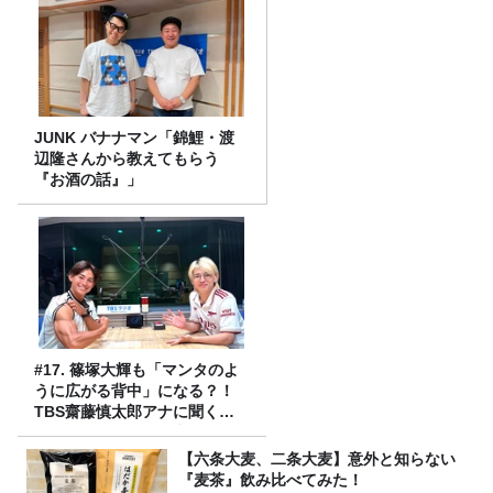
JUNK バナナマン「錦鯉・渡
辺隆さんから教えてもらう
『お酒の話』」
#17. 篠塚大輝も「マンタのよ
うに広がる背中」になる？！
TBS齋藤慎太郎アナに聞くメ
ンズフィジークの魅力！！
【六条大麦、二条大麦】意外と知らない
『麦茶』飲み比べてみた！