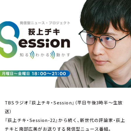
お知らせ
イベント・グッズ
YouTube
会社情報
TBSラジオ『荻上チキ・Session』（平日午後3時半～生放
送）
『荻上チキ・Session-22』から続く、新世代の評論家・荻上
チキと南部広美がお送りする発信型ニュース番組。