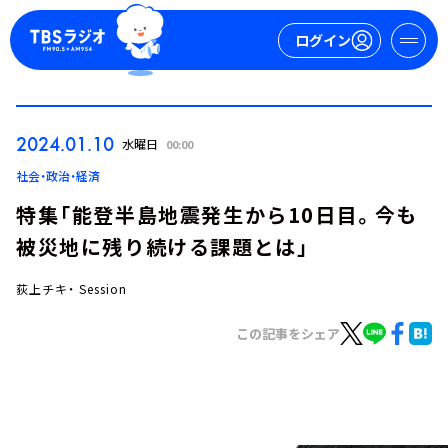
ログイン
マイページ
2024.01.10
水曜日
00:00
新規会員登録
ログイン
社会・政治・経済
特集「能登半島地震発生から10日目。今も
被災地に残り続ける課題とは」
荻上チキ・ Session
この記事をシェア
今日の番組表
週間番組表
トピックス
TBS Podcast