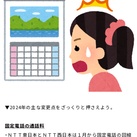
お知らせ
イベント・グッズ
YouTube
会社情報
▼2024年の主な変更点をざっくりと押さえよう。
固定電話の通話料
・ＮＴＴ東日本とＮＴＴ西日本は１月から固定電話の回線