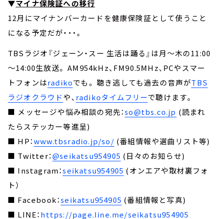
▼
マイナ保険証への移行
12月にマイナンバーカードを健康保険証として使うこと
になる予定だが・・・。
TBSラジオ『ジェーン・スー 生活は踊る』は月～木の11:00
～14:00生放送。 AM954kHz、FM90.5MHz、PCやスマー
トフォンは
radiko
でも。 聴き逃しても過去の音声が
TBS
ラジオクラウド
や、
radikoタイムフリー
で聴けます。
■ メッセージや悩み相談の宛先：
so@tbs.co.jp
(読まれ
たらステッカー等進呈)
■ HP：
www.tbsradio.jp/so/
(番組情報や選曲リスト等)
■ Twitter：
@seikatsu954905
(日々のお知らせ)
■ Instagram：
seikatsu954905
(オンエアや取材裏フォ
ト）
■ Facebook：
seikatsu954905
(番組情報と写真)
■ LINE：
https://page.line.me/seikatsu954905