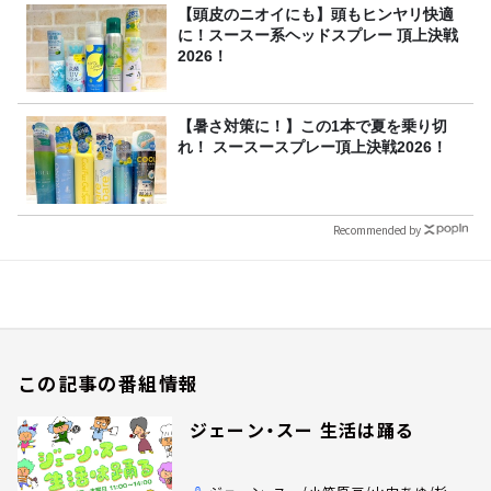
【頭皮のニオイにも】頭もヒンヤリ快適
に！スースー系ヘッドスプレー 頂上決戦
2026！
【暑さ対策に！】この1本で夏を乗り切
れ！ スースースプレー頂上決戦2026！
Recommended by
この記事の番組情報
ジェーン・スー 生活は踊る