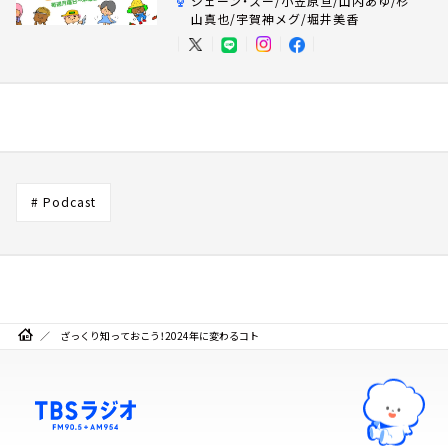
ジェーン・スー/小笠原亘/山内あゆ/杉
山真也/宇賀神メグ/堀井美香
# Podcast
ざっくり知っておこう！2024年に変わるコト