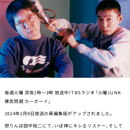
お知らせ
イベント・グッズ
YouTube
会社情報
毎週火曜 深夜1時～3時 放送中！TBSラジオ『火曜JUNK
爆笑問題 カーボーイ』
2024年1月9日放送の再編集版がアップされました。
怒りんぼ田中裕二にて、いぼ痔にキレるリスナー、そして