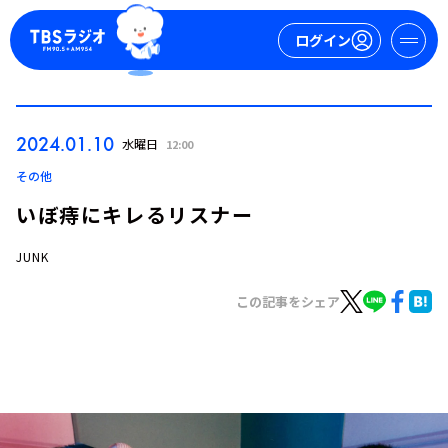
ログイン
マイページ
2024.01.10
水曜日
12:00
新規会員登録
ログイン
その他
いぼ痔にキレるリスナー
JUNK
この記事をシェア
今日の番組表
週間番組表
トピックス
TBS Podcast