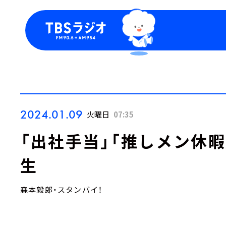
今日の番組表
トピッ
週間番組表
TBS
Podca
お知ら
2024.01.09
火曜日
07:35
「出社手当」「推しメン休
生
森本毅郎・スタンバイ！