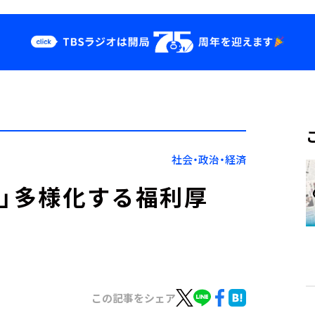
クス
イベント・グッ
ズ
st
YouTube
せ
会社情報
社会・政治・経済
暇」多様化する福利厚
この記事をシェア