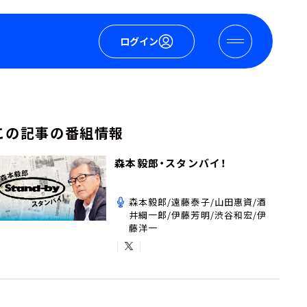
ログイン
この記事の番組情報
森本毅郎・スタンバイ！
森本毅郎/遠藤泰子/山田惠資/酒
井綱一郎/伊藤芳明/渋谷和宏/伊
藤洋一