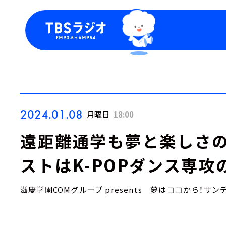
今日の番組表
トピッ
週間番組表
TBS
Podca
お知ら
2024.01.08
月曜日
18:00
遠距離通学も夢と楽しさの
ストはK-POPダンス専攻
滋慶学園COMグループ presents 夢はココから！サン