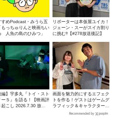
すめPodcast・みうら五
リポーターは本仮屋ユイカ！
「もっちゅりんと映画ちい
ジェーン・スーがスイカ割り
わ 人魚の島のひみつ」
に挑む‼【#278放送後記】
後編】宇多丸『トイ・スト
画面を魅力的にするエフェク
リー５』を語る！【映画評
トを作る！ゲストはゲームグ
起こし 2026.7.30 放
ラフィック＆キャラクター専
】
攻の遠藤里桜さん！
Recommended by