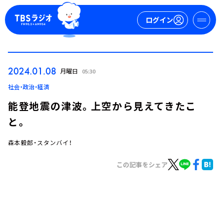
ログイン
マイページ
2024.01.08
月曜日
05:30
新規会員登録
ログイン
社会・政治・経済
能登地震の津波。上空から見えてきたこ
と。
森本毅郎・スタンバイ！
この記事をシェア
今日の番組表
週間番組表
トピックス
TBS Podcast