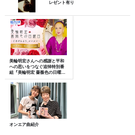
レゼント有り
美輪明宏さんへの感謝と平和
への思いをつなぐ追悼特別番
組『美輪明宏 薔薇色の日曜日
～ごきげんよう、ルンルン
～』8/9（日）16時放送
オンエア曲紹介