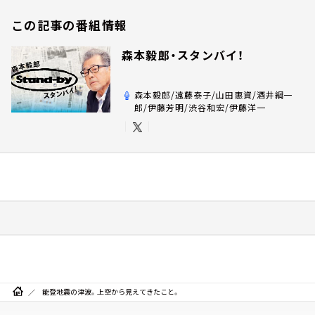
この記事の番組情報
森本毅郎・スタンバイ！
森本毅郎/遠藤泰子/山田惠資/酒井綱一
郎/伊藤芳明/渋谷和宏/伊藤洋一
能登地震の津波。上空から見えてきたこと。