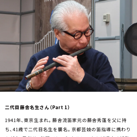
お知らせ
イベント・グッズ
YouTube
会社情報
二代目藤舎名生さん（Part 1）
1941年、東京生まれ。藤舎流笛家元の藤舎秀蓬を父に持
ち、41歳で二代目名生を襲名。京都芸妓の笛指導に携わり