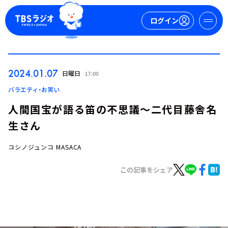
ログイン
マイページ
2024.01.07
日曜日
17:00
新規会員登録
ログイン
バラエティ・お笑い
人間国宝が語る笛の不思議～二代目藤舎名
生さん
コシノジュンコ MASACA
この記事をシェア
今日の番組表
週間番組表
トピックス
TBS Podcast