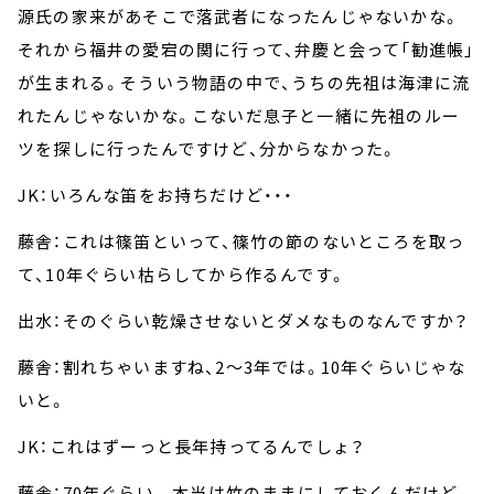
源氏の家来があそこで落武者になったんじゃないかな。
それから福井の愛宕の関に行って、弁慶と会って「勧進帳」
が生まれる。そういう物語の中で、うちの先祖は海津に流
れたんじゃないかな。こないだ息子と一緒に先祖のルー
ツを探しに行ったんですけど、分からなかった。
JK：いろんな笛をお持ちだけど・・・
藤舎：これは篠笛といって、篠竹の節のないところを取っ
て、10年ぐらい枯らしてから作るんです。
出水：そのぐらい乾燥させないとダメなものなんですか？
藤舎：割れちゃいますね、2～3年では。10年ぐらいじゃな
いと。
JK：これはずーっと長年持ってるんでしょ？
藤舎：70年ぐらい。 本当は竹のままにしておくんだけど、