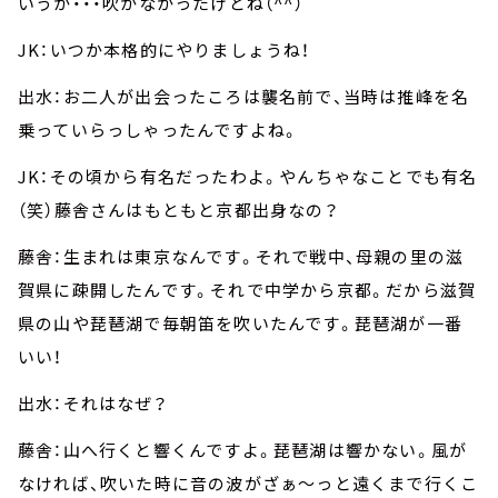
いうか・・・吹かなかったけどね（^^）
JK：いつか本格的にやりましょうね！
出水：お二人が出会ったころは襲名前で、当時は推峰を名
乗っていらっしゃったんですよね。
JK：その頃から有名だったわよ。やんちゃなことでも有名
（笑）藤舎さんはもともと京都出身なの？
藤舎：生まれは東京なんです。それで戦中、母親の里の滋
賀県に疎開したんです。それで中学から京都。だから滋賀
県の山や琵琶湖で毎朝笛を吹いたんです。琵琶湖が一番
いい！
出水：それはなぜ？
藤舎：山へ行くと響くんですよ。琵琶湖は響かない。風が
なければ、吹いた時に音の波がざぁ～っと遠くまで行くこ