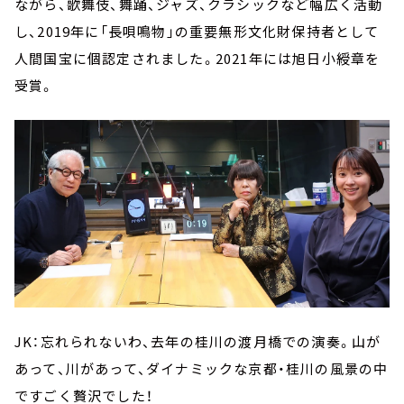
ながら、歌舞伎、舞踊、ジャズ、クラシックなど幅広く活動
し、2019年に「長唄鳴物」の重要無形文化財保持者として
人間国宝に個認定されました。2021年には旭日小綬章を
受賞。
JK：忘れられないわ、去年の桂川の渡月橋での演奏。山が
あって、川があって、ダイナミックな京都・桂川の風景の中
ですごく贅沢でした！