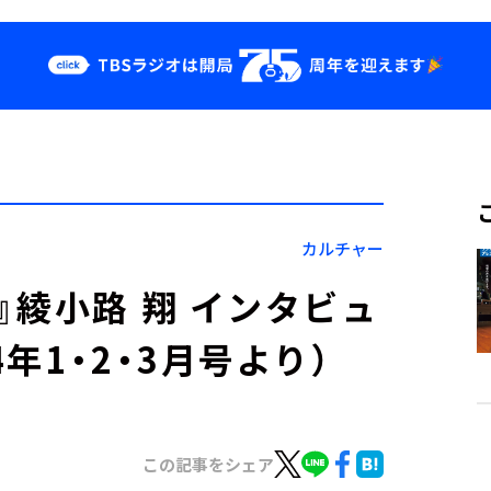
クス
イベント・グッ
ズ
st
YouTube
せ
会社情報
カルチャー
』綾小路 翔 インタビュ
4年1・2・3月号より）
この記事をシェア