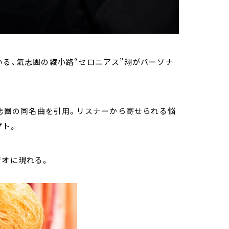
いる、氣志團の綾小路“セロニアス”翔がパーソナ
氣志團の同名曲を引用。リスナーから寄せられる悩
プト。
ジオに現れる。