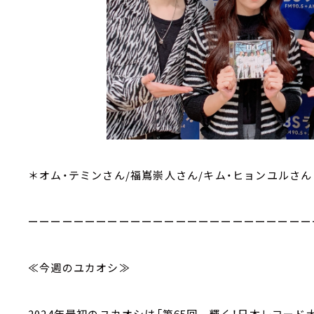
＊オム・テミンさん/福嶌崇人さん/キム・ヒョンユルさん
ーーーーーーーーーーーーーーーーーーーーーーーーー
≪今週のユカオシ≫
2024年最初のユカオシは「第65回 輝く！日本レコード