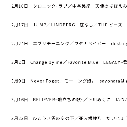
2月10日 クロニック・ラブ／中谷美紀 天使のほほえ
2月17日 JUMP／LINDBERG 底なし／THE ピーズ
2月24日 エブリモーニング／ワタナベイビー desti
3月2日 Change by me／Favorite Blue LEG
3月9日 Never Foget／モーニング娘。 sayonara
3月16日 BELIEVER~旅立ちの歌~／下川みくに 
3月23日 ひこうき雲の空の下／亜波根綾乃 だいじょ