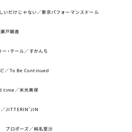
uary~淋しいだけじゃない／東京パフォーマンスドール
／瀬戸朝香
リー・テール／すかんち
 Be Continued
d time／米光美保
JITTERIN’JIN
IR プロポーズ／純名里沙