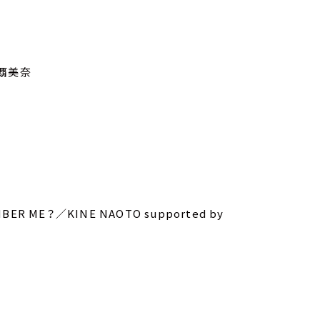
那覇美奈
 ME？／KINE NAOTO supported by