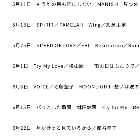
5月11日 もう誰の目も気にしない／MANISH 見つ
5月18日 SPIRIT／PAMELAH Wing／知念里奈
5月25日 SPEED OF LOVE／EBI Resolution／Roma
6月1日 Try My Love／横山輝一 雨の日はふたりで
6月8日 VOICE／佐藤聖子 MOONLIGHT~想いは
6月15日 パっとした瞬間／林田健司 Fly for Me／Be
6月22日 月がきっと見ているから／熊谷幸子