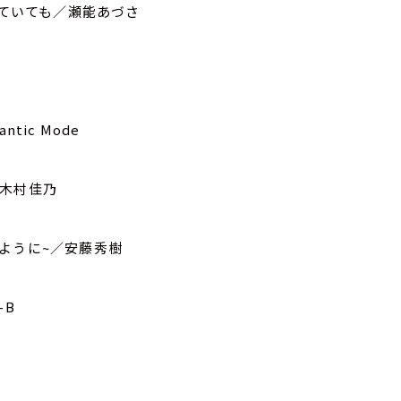
めていても／瀬能あづさ
ntic Mode
／木村佳乃
波のように~／安藤秀樹
-B