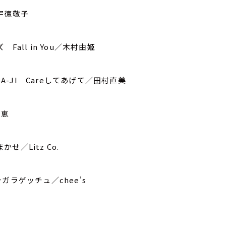
宇徳敬子
ll in You／木村由姫
A-JI Careしてあげて／田村直美
利恵
せ／Litz Co.
ラゲッチュ／chee's