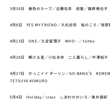
3月30日 春色のカーブ／近藤名奈 前髪／篠原美也子
4月6日 YES MY FRIEND／久松史奈 桜のころ／我
4月13日 ONE／久宝留理子 WHO…／tohko
4月20日 輝ける星／小松未歩 二人暮らし／中澤裕子
4月27日 かっこイイ ダーリン／GO-BANG'S REMEMBER
TETSUYA KOMURO
5月4日 Holiday／class しあわせのいろ／奥井亜紀