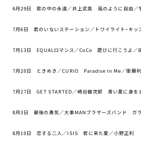
6月29日 君の中の永遠／井上武英 風のように自由／
7月6日 君のいないステーション／トワイライト・キッズ Fa
7月13日 EQUALロマンス／CoCo 遊びに行こうよ／B
7月20日 ときめき／CURIO Paradise In Me／衛藤
7月27日 GET STARTED／崎谷健次郎 青い夏に身をまか
8月3日 最後の勇気／大事MANブラザーズバンド ガラガ
8月10日 恋する二人／ISIS 君に来た夏／小野正利