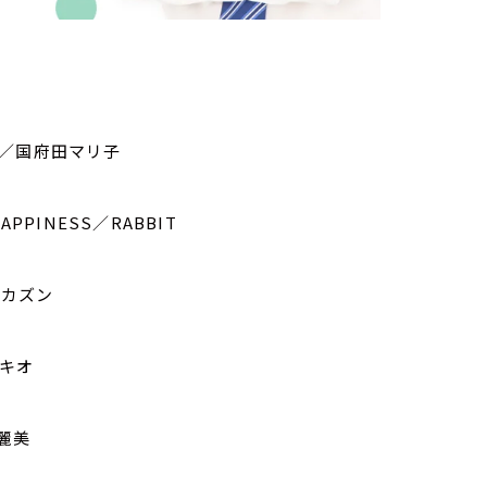
た／国府田マリ子
HAPPINESS／RABBIT
う／カズン
ミキオ
／麗美