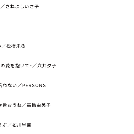
み／さねよしいさ子
ny／松橋未樹
ACY~君の愛を抱いて~／穴井夕子
は言わない／PERSONS
いつか逢おうね／高橋由美子
うぶ／堀川早苗