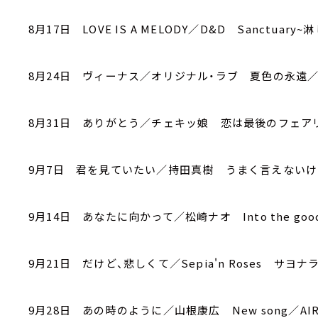
8月17日 LOVE IS A MELODY／D&D Sanct
8月24日 ヴィーナス／オリジナル・ラブ 夏色の永遠
8月31日 ありがとう／チェキッ娘 恋は最後のフェア
9月7日 君を見ていたい／持田真樹 うまく言えないけど／To
9月14日 あなたに向かって／松崎ナオ Into the goo
9月21日 だけど、悲しくて／Sepia'n Roses サヨナラ／
9月28日 あの時のように／山根康広 New song／A