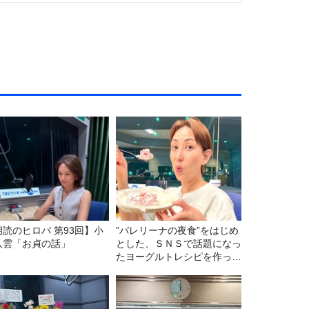
朗読のヒロバ 第93回】小
”バレリーナの夜食”をはじめ
八雲「お貞の話」
とした、ＳＮＳで話題になっ
たヨーグルトレシピを作って
みた！