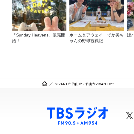
「Sunday Heavens」販売開
ホーム＆アウェイ！でか美ち
鰻
始！
ゃんの野球観戦記
VIVANTか伯山か？伯山かVIVANTか？