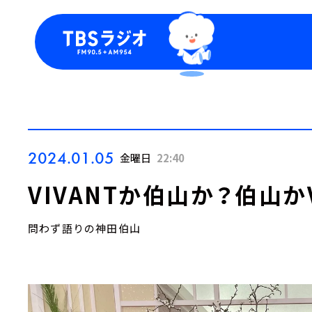
今日の番組表
トピッ
週間番組表
TBS
Podca
お知ら
2024.01.05
金曜日
22:40
VIVANTか伯山か？伯山かV
問わず語りの神田伯山