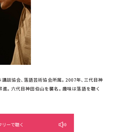
講談協会、落語芸術協会所属。2007年、三代目神
打に昇進。六代目神田伯山を襲名。趣味は落語を聴く
フリーで聴く