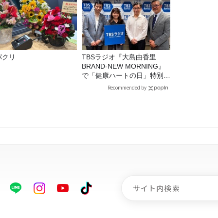
パクリ
TBSラジオ『大島由香里
BRAND-NEW MORNING』
で「健康ハートの日」特別企
画を8/10（月）に放送
Recommended by