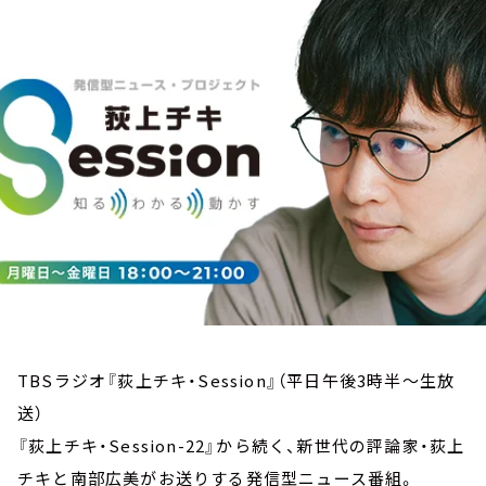
お知らせ
イベント・グッズ
YouTube
会社情報
TBSラジオ『荻上チキ・Session』（平日午後3時半～生放
送）
『荻上チキ・Session-22』から続く、新世代の評論家・荻上
チキと南部広美がお送りする発信型ニュース番組。