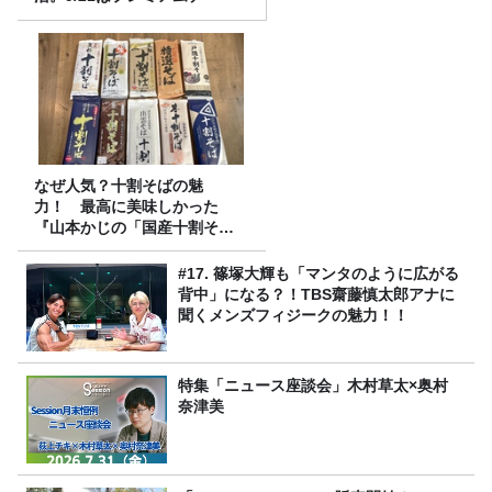
なぜ人気？十割そばの魅
力！ 最高に美味しかった
『山本かじの「国産十割そ
ば」』とは？【十割そば10種
食べ比べ】
#17. 篠塚大輝も「マンタのように広がる
背中」になる？！TBS齋藤慎太郎アナに
聞くメンズフィジークの魅力！！
特集「ニュース座談会」木村草太×奥村
奈津美