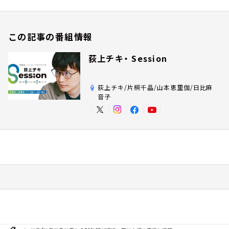
この記事の番組情報
荻上チキ・ Session
荻上チキ/片桐千晶/山本恵里伽/日比麻
音子