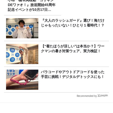
小堺一機＆関根勤『コサキン
DEワァオ！』放送開始45周年
記念イベントが10月17日
（土）に開催決定！本日より
FC先行受付スタート！
『大人のラッシュガード』選び！海だけ
じゃもったいない！ひとり１着時代！？
【“着たほうが涼しい”は本当か？】ワー
クマンの暑さ対策ウェア、実力検証！
パラコードやアウトドアコードを使った
手芸に挑戦！デジタルデトックスにも！
Recommended by