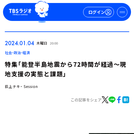
ログイン
マイページ
2024.01.04
木曜日
20:00
新規会員登録
ログイン
社会・政治・経済
特集「能登半島地震から72時間が経過～現
地支援の実態と課題」
荻上チキ・ Session
この記事をシェア
今日の番組表
週間番組表
トピックス
TBS Podcast