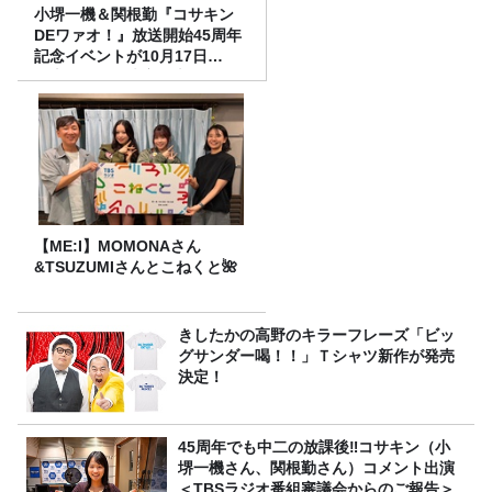
小堺一機＆関根勤『コサキン
DEワァオ！』放送開始45周年
記念イベントが10月17日
（土）に開催決定！本日より
FC先行受付スタート！
【ME:I】MOMONAさん
&TSUZUMIさんとこねくと🌺
きしたかの高野のキラーフレーズ「ビッ
グサンダー喝！！」Ｔシャツ新作が発売
決定！
45周年でも中二の放課後‼コサキン（小
堺一機さん、関根勤さん）コメント出演
＜TBSラジオ番組審議会からのご報告＞