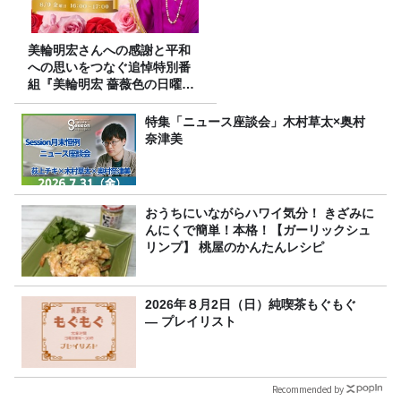
美輪明宏さんへの感謝と平和
への思いをつなぐ追悼特別番
組『美輪明宏 薔薇色の日曜日
～ごきげんよう、ルンルン
～』8/9（日）16時放送
特集「ニュース座談会」木村草太×奥村
奈津美
おうちにいながらハワイ気分！ きざみに
んにくで簡単！本格！【ガーリックシュ
リンプ】 桃屋のかんたんレシピ
2026年８月2日（日）純喫茶もぐもぐ
― プレイリスト
Recommended by