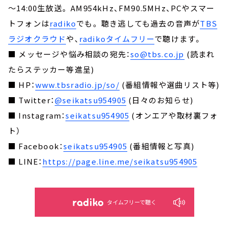
～14:00生放送。 AM954kHz、FM90.5MHz、PCやスマー
トフォンは
radiko
でも。 聴き逃しても過去の音声が
TBS
ラジオクラウド
や、
radikoタイムフリー
で聴けます。
■ メッセージや悩み相談の宛先：
so@tbs.co.jp
(読まれ
たらステッカー等進呈)
■ HP：
www.tbsradio.jp/so/
(番組情報や選曲リスト等)
■ Twitter：
@seikatsu954905
(日々のお知らせ)
■ Instagram：
seikatsu954905
(オンエアや取材裏フォ
ト）
■ Facebook：
seikatsu954905
(番組情報と写真)
■ LINE：
https://page.line.me/seikatsu954905
タイムフリーで聴く