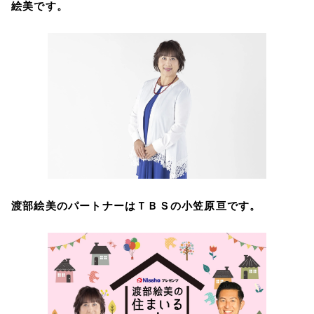
絵美です。
渡部絵美のパートナーはＴＢＳの小笠原亘です。