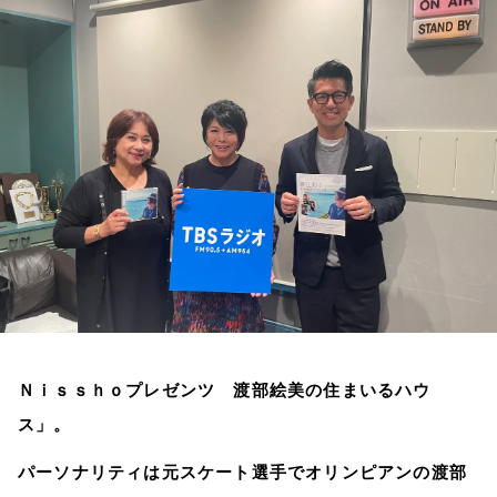
お知らせ
イベント・グッズ
YouTube
会社情報
Ｎｉｓｓｈｏプレゼンツ 渡部絵美の住まいるハウ
ス」。
パーソナリティは元スケート選手でオリンピアンの渡部