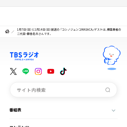
1月7日（日）と1月14日（日）放送の 『コシノジュンコMASACA』ゲストは、横笛奏者の
二代目・藤舎名生さんです。
番組表