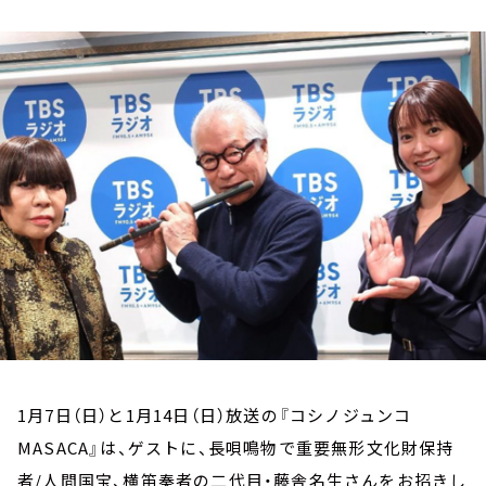
お知らせ
イベント・グッズ
YouTube
会社情報
1月7日（日）と1月14日（日）放送の『コシノジュンコ
MASACA』は、ゲストに、長唄鳴物で重要無形文化財保持
者/人間国宝、横笛奏者の二代目・藤舎名生さんをお招きし