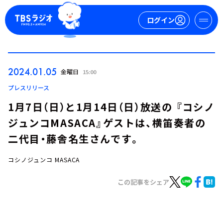
ログイン
マイページ
2024.01.05
金曜日
15:00
新規会員登録
ログイン
プレスリリース
1月7日（日）と1月14日（日）放送の 『コシノ
ジュンコMASACA』ゲストは、横笛奏者の
二代目・藤舎名生さんです。
コシノジュンコ MASACA
今日の番組表
この記事をシェア
週間番組表
トピックス
TBS Podcast