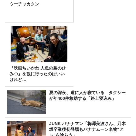
ウーチャカクン
『映画ちいかわ 人魚の島のひ
みつ』を観に行ったのはいい
けれど…
夏の深夜、道に人が寝ている タクシー
が年400件救助する「路上寝込み」
JUNK バナナマン「梅澤美波さん、乃木
坂卒業後初登場もバナナムーン名物“ア
レ”を喰らう」