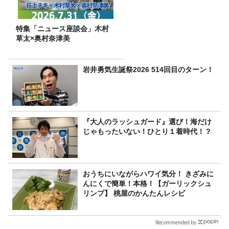
特集「ニュース座談会」木村
草太×奥村奈津美
岩井勇気生誕祭2026 514回目のターン！
『大人のラッシュガード』選び！海だけ
じゃもったいない！ひとり１着時代！？
おうちにいながらハワイ気分！ きざみに
んにくで簡単！本格！【ガーリックシュ
リンプ】 桃屋のかんたんレシピ
Recommended by