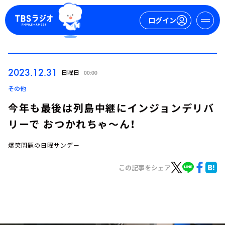
ログイン
マイページ
2023.12.31
日曜日
00:00
新規会員登録
ログイン
その他
今年も最後は列島中継にインジョンデリバ
リーで おつかれちゃ～ん！
爆笑問題の日曜サンデー
この記事をシェア
今日の番組表
週間番組表
トピックス
TBS Podcast