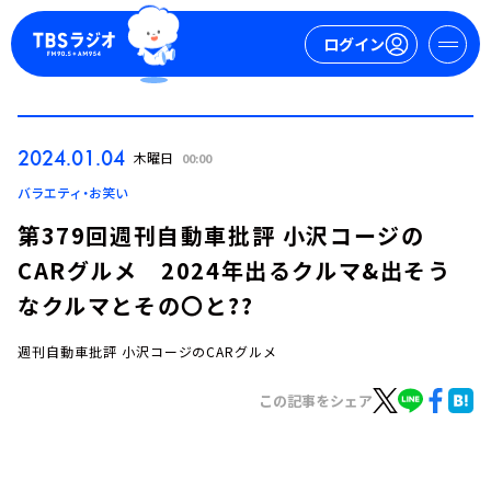
ログイン
マイページ
2024.01.04
木曜日
00:00
新規会員登録
ログイン
バラエティ・お笑い
第379回週刊自動車批評 小沢コージの
CARグルメ 2024年出るクルマ&出そう
なクルマとその〇と??
週刊自動車批評 小沢コージのCARグルメ
今日の番組表
この記事をシェア
週間番組表
トピックス
TBS Podcast