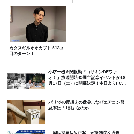
カタスギルオオカブト 513回
目のターン！
小堺一機＆関根勤『コサキンDEワァ
オ！』放送開始45周年記念イベントが10
月17日（土）に開催決定！本日よりFC先
行受付スタート！
パリで40度超えの猛暑…なぜエアコン普
及率は「1割」なのか
「国民投票法改正案」が衆議院を通過。