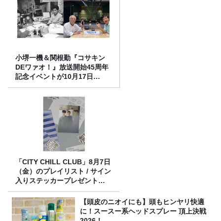
小堺一機＆関根勤『コサキン
DEワァオ！』放送開始45周年
記念イベントが10月17日
（土）に開催決定！本日より
FC先行受付スタート！
「CITY CHILL CLUB」8月7日
（金）のプレイリスト / サイン
入りステッカープレゼント有
り
【頭皮のニオイにも】頭もヒンヤリ快適
に！スースー系ヘッドスプレー 頂上決戦
2026！