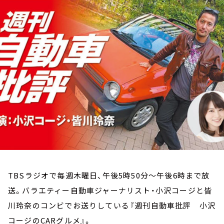
お知らせ
イベント・グッズ
YouTube
会社情報
TBSラジオで毎週木曜日、午後5時50分～午後6時まで放
送。バラエティー自動車ジャーナリスト・小沢コージと皆
川玲奈のコンビでお送りしている『週刊自動車批評 小沢
コージのCARグルメ』。