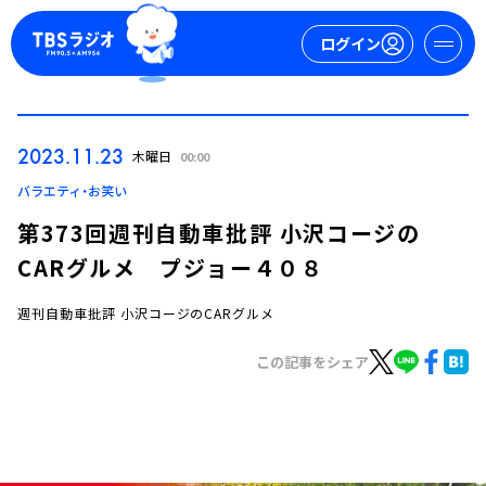
ログイン
マイページ
2023.11.23
木曜日
00:00
新規会員登録
ログイン
バラエティ・お笑い
第373回週刊自動車批評 小沢コージの
CARグルメ プジョー４０８
週刊自動車批評 小沢コージのCARグルメ
この記事をシェア
今日の番組表
週間番組表
トピックス
TBS Podcast