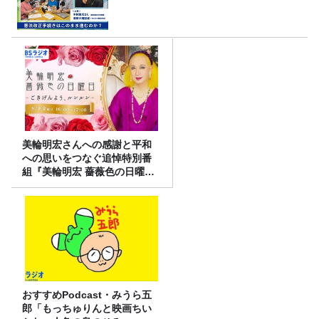
美輪明宏さんへの感謝と平和
への思いをつなぐ追悼特別番
組『美輪明宏 薔薇色の日曜日
～ごきげんよう、ルンルン
～』8/9（日）16時放送
おすすめPodcast・みうら五
郎「もっちゅりんと映画ちい