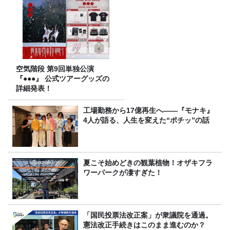
空気階段 第9回単独公演
『●●●』 公式ツアーグッズの
詳細発表！
工場勤務から17億再生へ——『モナキ』
4人が語る、人生を変えた“ポチッ”の話
夏こそ始めどきの観葉植物！オザキフラ
ワーパークが凄すぎた！
「国民投票法改正案」が衆議院を通過。
憲法改正手続きはこのまま進むのか？