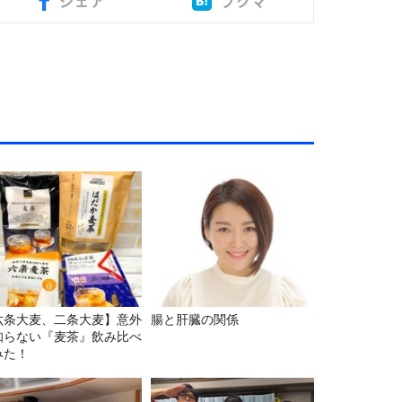
シェア
ブクマ
六条大麦、二条大麦】意外
腸と肝臓の関係
知らない『麦茶』飲み比べ
みた！