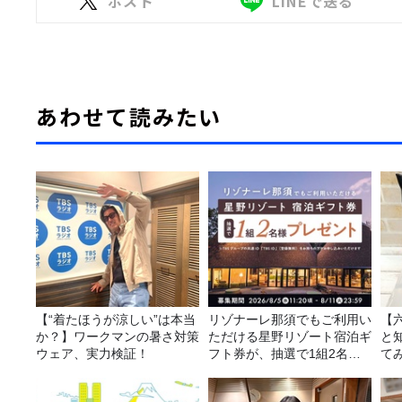
ポスト
LINEで送る
あわせて読みたい
【“着たほうが涼しい”は本当
リゾナーレ那須でもご利用い
【
か？】ワークマンの暑さ対策
ただける星野リゾート宿泊ギ
と
ウェア、実力検証！
フト券が、抽選で1組2名様
て
にプレゼント！