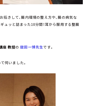
お招きして、腸内環境の整え方や、腸の病気な
ギュッと詰まった10分間！耳から服用する整腸
講座 教授
の
舘田一博先生
です。
いて伺いました。