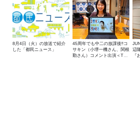
8月4日（火）の放送で紹介
45周年でも中二の放課後‼コ
JUNK バナナ
した「都民ニュース」
サキン（小堺一機さん、関根
辺
勤さん）コメント出演＜TBS
『
ラジオ番組審議会からのご報
告＞
ワクチンや薬剤の開発