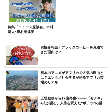
特集「ニュース座談会」木村
草太×奥村奈津美
お悩み相談！ブラックコーヒーを克服で
きた理由は？
日本のアニメがアフリカで人気の理由と
は？エンタメ社会学者が語るアフリカ市
場のリアル
工場勤務から17億再生へ——『モナキ』
4人が語る、人生を変えた“ポチッ”の話