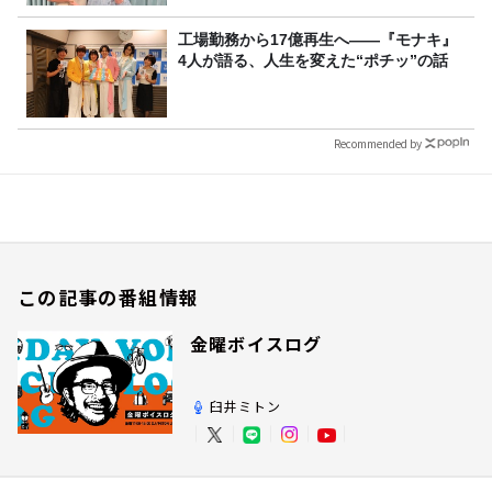
工場勤務から17億再生へ——『モナキ』
4人が語る、人生を変えた“ポチッ”の話
Recommended by
この記事の番組情報
金曜ボイスログ
臼井ミトン