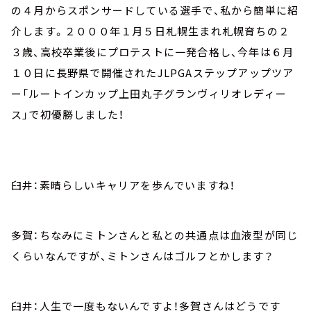
の４月からスポンサードしている選手で、私から簡単に紹
介します。２０００年１月５日札幌生まれ札幌育ちの２
３歳、高校卒業後にプロテストに一発合格し、今年は６月
１０日に長野県で開催されたJLPGAステップアップツア
ー「ルートインカップ上田丸子グランヴィリオレディー
ス」で初優勝しました！
臼井：素晴らしいキャリアを歩んでいますね！
多賀：ちなみにミトンさんと私との共通点は血液型が同じ
くらいなんですが、ミトンさんはゴルフとかします？
臼井：人生で一度もないんですよ！多賀さんはどうです