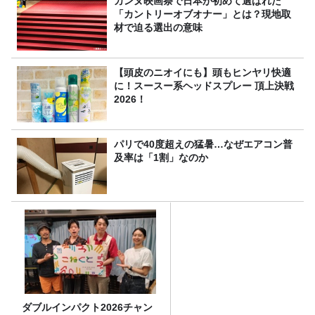
カンヌ映画祭で日本が初めて選ばれた
「カントリーオブオナー」とは？現地取
材で迫る選出の意味
【頭皮のニオイにも】頭もヒンヤリ快適
に！スースー系ヘッドスプレー 頂上決戦
2026！
パリで40度超えの猛暑…なぜエアコン普
及率は「1割」なのか
ダブルインパクト2026チャン