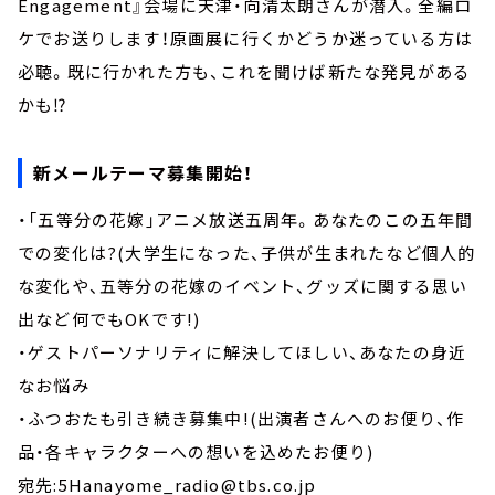
Engagement』会場に天津・向清太朗さんが潜入。全編ロ
ケでお送りします！原画展に行くかどうか迷っている方は
必聴。既に行かれた方も、これを聞けば新たな発見がある
かも⁉
新メールテーマ募集開始！
・「五等分の花嫁」アニメ放送五周年。あなたのこの五年間
での変化は?(大学生になった、子供が生まれたなど個人的
な変化や、五等分の花嫁のイベント、グッズに関する思い
出など何でもOKです!)
・ゲストパーソナリティに解決してほしい、あなたの身近
なお悩み
・ふつおたも引き続き募集中!(出演者さんへのお便り、作
品・各キャラクターへの想いを込めたお便り)
宛先:5Hanayome_radio@tbs.co.jp