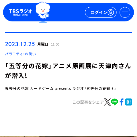
ログイン
マイページ
2023.12.25
月曜日
11:00
新規会員登録
ログイン
バラエティ・お笑い
「五等分の花嫁」アニメ原画展に天津向さん
が潜入!
五等分の花嫁 カードゲーム presents ラジオ『五等分の花嫁＊』
この記事をシェア
今日の番組表
週間番組表
トピックス
TBS Podcast