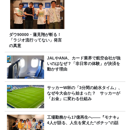
ダウ90000・蓮見翔が斬る！
「ラジオ流行ってない」発言
の真意
JALやANA、カード業界で航空会社が強
いのはなぜ？「非日常の体験」が決済を
動かす理由
サッカーW杯の「3分間の給水タイム」、
なぜ今大会から始まった？ サッカーが
「お金」に変わる仕組み
工場勤務から17億再生へ——『モナキ』
4人が語る、人生を変えた“ポチッ”の話