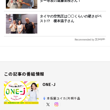
ター専攻の遠藤里桜さん！
タイヤの空気圧は〇〇くらいの硬さがベ
スト!? 榎本温子さん
Recommended by
この記事の番組情報
ONE-J
本仮屋ユイカ/片桐千晶