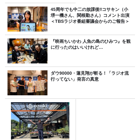
45周年でも中二の放課後‼コサキン（小
堺一機さん、関根勤さん）コメント出演
＜TBSラジオ番組審議会からのご報告＞
『映画ちいかわ 人魚の島のひみつ』を観
に行ったのはいいけれど…
ダウ90000・蓮見翔が斬る！「ラジオ流
行ってない」発言の真意