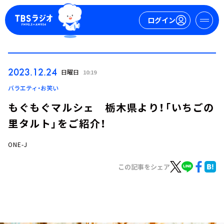
ログイン
マイページ
2023.12.24
日曜日
10:19
新規会員登録
ログイン
バラエティ・お笑い
もぐもぐマルシェ 栃木県より！「いちごの
里タルト」をご紹介！
ONE-J
この記事をシェア
今日の番組表
週間番組表
トピックス
TBS Podcast