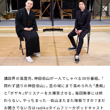
お知らせ
イベント・グッズ
YouTube
会社情報
講談界の風雲児、神田伯山が一人でしゃべる30分番組。『
問わず語りの神田伯山』。芸の域にまで高められた「愚痴」
と「ボヤキ」がリスナーを大爆笑させる。毎回無事には終
わらない。やっちまった…伯山またまた降板ですか？まだ
お聞きでない方はradikoタイムフリーかポッドキャスト