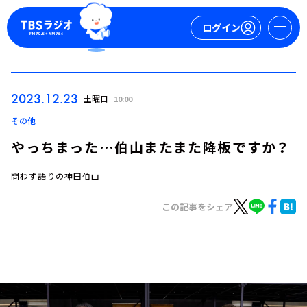
ログイン
マイページ
2023.12.23
土曜日
10:00
新規会員登録
ログイン
その他
やっちまった…伯山またまた降板ですか？
問わず語りの神田伯山
この記事をシェア
今日の番組表
週間番組表
トピックス
TBS Podcast