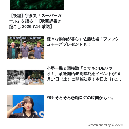
【後編】宇多丸『スーパーガ
ール』を語る！【映画評書き
起こし 2026.7.16 放送】
様々な動物が暮らす佐藤牧場！フレッシ
ュチーズプレゼントも！
小堺一機＆関根勤『コサキンDEワァ
オ！』放送開始45周年記念イベントが10
月17日（土）に開催決定！本日よりFC先
行受付スタート！
#69 そろそろ愚痴ログの時間かも～。
Recommended by