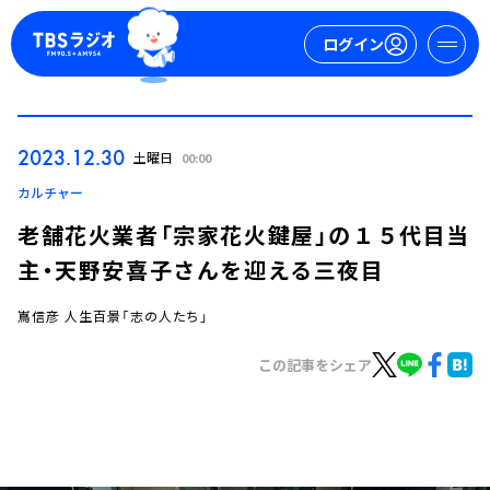
ログイン
マイページ
2023.12.30
土曜日
00:00
新規会員登録
ログイン
カルチャー
老舗花火業者「宗家花火鍵屋」の１５代目当
主・天野安喜子さんを迎える三夜目
嶌信彦 人生百景「志の人たち」
この記事をシェア
今日の番組表
週間番組表
トピックス
TBS Podcast