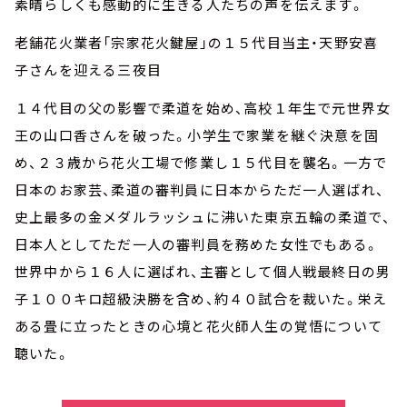
素晴らしくも感動的に生きる人たちの声を伝えます。
老舗花火業者「宗家花火鍵屋」の１５代目当主・天野安喜
子さんを迎える三夜目
１４代目の父の影響で柔道を始め、高校１年生で元世界女
王の山口香さんを破った。小学生で家業を継ぐ決意を固
め、２３歳から花火工場で修業し１５代目を襲名。一方で
日本のお家芸、柔道の審判員に日本からただ一人選ばれ、
史上最多の金メダルラッシュに沸いた東京五輪の柔道で、
日本人としてただ一人の審判員を務めた女性でもある。
世界中から１６人に選ばれ、主審として個人戦最終日の男
子１００キロ超級決勝を含め、約４０試合を裁いた。栄え
ある畳に立ったときの心境と花火師人生の覚悟について
聴いた。