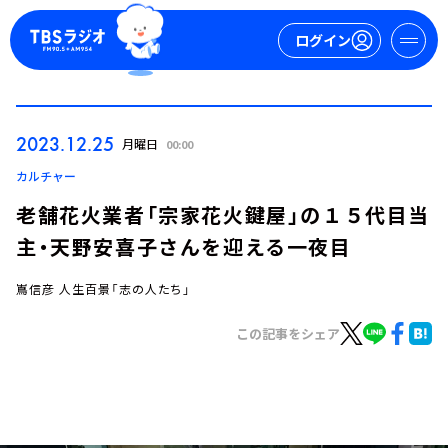
ログイン
マイページ
2023.12.25
月曜日
00:00
新規会員登録
ログイン
カルチャー
老舗花火業者「宗家花火鍵屋」の１５代目当
主・天野安喜子さんを迎える一夜目
嶌信彦 人生百景「志の人たち」
この記事をシェア
今日の番組表
週間番組表
トピックス
TBS Podcast