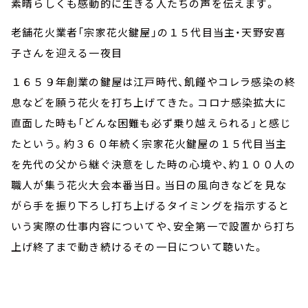
素晴らしくも感動的に生きる人たちの声を伝えます。
老舗花火業者「宗家花火鍵屋」の１５代目当主・天野安喜
子さんを迎える一夜目
１６５９年創業の鍵屋は江戸時代、飢饉やコレラ感染の終
息などを願う花火を打ち上げてきた。コロナ感染拡大に
直面した時も「どんな困難も必ず乗り越えられる」と感じ
たという。約３６０年続く宗家花火鍵屋の１５代目当主
を先代の父から継ぐ決意をした時の心境や、約１００人の
職人が集う花火大会本番当日。当日の風向きなどを見な
がら手を振り下ろし打ち上げるタイミングを指示すると
いう実際の仕事内容についてや、安全第一で設置から打ち
上げ終了まで動き続けるその一日について聴いた。