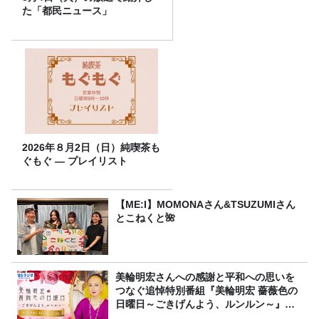
た「都民ニュース」
2026年８月2日（日）純喫茶も
ぐもぐ ― プレイリスト
【ME:I】MOMONAさん&TSUZUMIさん
とこねくと🌺
美輪明宏さんへの感謝と平和への思いを
つなぐ追悼特別番組『美輪明宏 薔薇色の
日曜日～ごきげんよう、ルンルン～』
8/9（日）16時放送