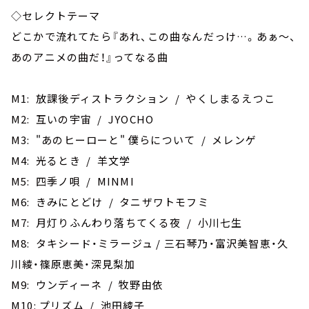
◇セレクトテーマ
どこかで流れてたら『あれ、この曲なんだっけ…。あぁ～、
あのアニメの曲だ！』ってなる曲
M1: 放課後ディストラクション / やくしまるえつこ
M2: 互いの宇宙 / JYOCHO
M3: "あのヒーローと" 僕らについて / メレンゲ
M4: 光るとき / 羊文学
M5: 四季ノ唄 / MINMI
M6: きみにとどけ / タニザワトモフミ
M7: 月灯りふんわり落ちてくる夜 / 小川七生
M8: ‎タキシード・ミラージュ / 三石琴乃・富沢美智恵・久
川綾・篠原恵美・深見梨加
M9: ウンディーネ / 牧野由依
M10: プリズム / 池田綾子