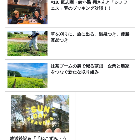
#19. 氣志團・綾小路 翔さんと「シノフ
ェス」夢のブッキング対談！！
草を刈りに、旅に出る。温泉つき、優勝
賞品つき
抹茶ブームの裏で減る茶畑 企業と農家
をつなぐ新たな取り組み
放送後記＆「『ねこずみ・う