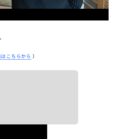
。
編はこちらから
）