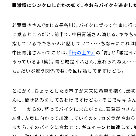
■激情にシンクロしたかの如く、やおらバイクを追走し
若葉竜也さん（演じる長谷川）、バイクに乗って仕事に行
に乗るところだと、前半で、中田青渚さん演じる、キキち
指しているキキちゃんと話していて……ちなみにこれは
中田青渚さんってことは、
『街の上で』
の「青」と「城定
ゃっているよ（笑）。青と城定イハさん、忘れられねえ…
も。だいぶ違う関係でね、今回は話してますけども。
とにかく、ひょっとしたら市子が未来に希望を抱く、最
んに、聞き込みをしてるわけですけども。そこでキキさん
て……からの、黙ってバイクにまたがった、若葉竜也さ
左側、左奥に向かって加速していくのを、カメラがやお
ったら、そのバイクに合わせて、
ギュイーンと加速して、