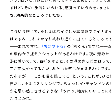
メラ、動いた！」みたいな感じで……まあ彼が、まさしく
すけど、その「激情にかられる」感覚っていうのを、まさ
な、効果的なところでしたね。
こういう感じで、たとえばバイクとか車関連でダイナミ
はですね、これはかなり終わり近くに出てくるところで
──あれですね。
『ちはやふる』
の「机くん」ですね──
の車内から捉えたショットがあるわけです。夜の港みた
港に着いて。で、右折をすると、その港の先っぽのほうで
子が花火やってるんだ」みたいな感じが見えるわけです。
た市子が……しかも目を隠してる、という。これが、ひと
吉だし、ゆえにスリリングで。ちょっとイ・チャンドンの
かを思い起こさせるような、「うわっ、絶対にいいことに
たりとかね。