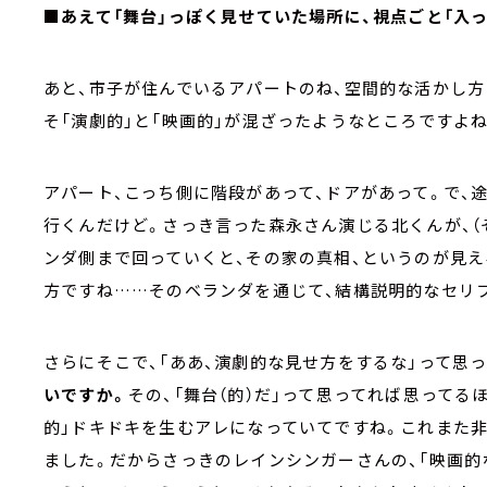
■あえて「舞台」っぽく見せていた場所に、視点ごと「入っ
あと、市子が住んでいるアパートのね、空間的な活かし方
そ「演劇的」と「映画的」が混ざったようなところですよね
アパート、こっち側に階段があって、ドアがあって。で、
行くんだけど。さっき言った森永さん演じる北くんが、（
ンダ側まで回っていくと、その家の真相、というのが見え
方ですね……そのベランダを通じて、結構説明的なセリフ
さらにそこで、「ああ、演劇的な見せ方をするな」って思っ
いですか。
その、「舞台（的）だ」って思ってれば思ってる
的」ドキドキを生むアレになっていてですね。これまた
ました。だからさっきのレインシンガーさんの、「映画的